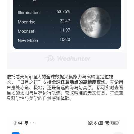
依托看天
App
强大的全球数据
采集
能力
与高精度定位技
术
，“日月之行”
支持
全球任意
地点
的
高精度
查询
。无论用
户身
处
赤道、极地，还是
偏
远
的
海岛与高原，都
可
实时查看
当
地的太阳与月亮运行轨迹，获取
精准的
天文信息
，打造兼
具科学性与美学的自然感知体验
。