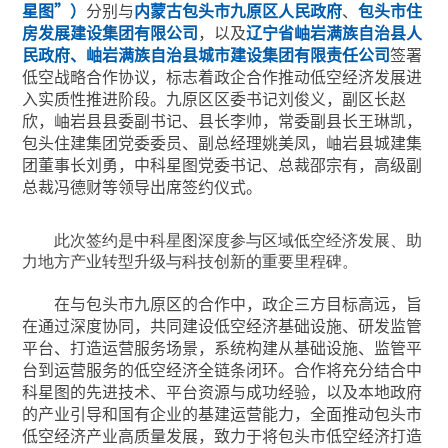
星图”）
分别与
内蒙古包头市九原区人民政府
、
包头市住
房发展建设集团有限公司
，以及
辽宁省岫岩满族自治县人
民政府、岫岩满族自治县城市建设集团有限责任公司
签署
低空战略合作协议，标志着政企合作推动低空经济发展进
入实质性推进阶段。九原区区委书记刘俊义，副区长赵
欣，岫岩县县委副书记、县长李帅，常委副县长王琳凯，
包头住建集团党委委员、副总经理姚美凤，岫岩县城建集
团董事长刘勇，中科星图党委书记、总裁邵宗有，高级副
总裁冯德财等领导出席签约仪式。
此次签约是中科星图深度参与区域低空经济发展、助
力地方产业转型升级与科技创新的重要里程碑。
在与包头市九原区的合作中，政企三方目标高远，旨
在通过深度协同，共同建设低空经济基础设施、研发监管
平台、打造运营服务场景，系统构建从基础设施、监管平
台到运营服务的低空经济全链条闭环。合作将充分结合中
科星图的先进技术、平台资源与成功经验，以及本地政府
的产业引导和国有企业的基建运营能力，全面推动包头市
低空经济产业高质量发展，致力于将包头市低空经济打造