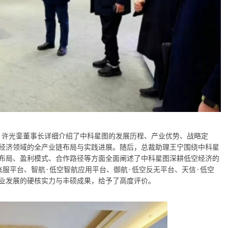
厅。许光銮董事长详细介绍了中科星图的发展历程、产业优势、战略定
经济领域的全产业链布局与实践进展。随后，总裁助理王宁围绕中科星
布局、盈利模式、合作路径等方面全面阐述了中科星图深耕低空经济的
服平台、智航·低空智航应用平台、御航·低空反无平台、天信·低空
业发展的硬核实力与丰硕成果，给予了高度评价。