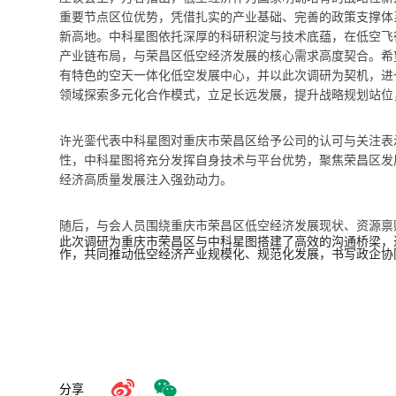
重要节点区位优势，凭借扎实的产业基础、完善的政策支撑体
新高地。中科星图依托深厚的科研积淀与技术底蕴，在低空飞
产业链布局，与荣昌区低空经济发展的核心需求高度契合。希
有特色的空天一体化低空发展中心，并以此次调研为契机，进
领域探索多元化合作模式，立足长远发展，提升战略规划站位
许光銮代表中科星图对重庆市荣昌区给予公司的认可与关注表
性，中科星图将充分发挥自身技术与平台优势，聚焦荣昌区发
经济高质量发展注入强劲动力。
随后，与会人员围绕重庆市荣昌区低空经济发展现状、资源禀
此次调研为重庆市荣昌区与中科星图搭建了高效的沟通桥梁，
作，共同推动低空经济产业规模化、规范化发展，书写政企协
分享