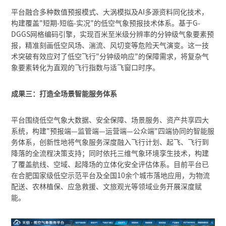
平台融合多种数值预报模式、大涡模拟及AI多源资料同化技术，
构建覆盖"短期-短临-实况"的低空气象预报技术体系。基于G-
DGGS网格编码引擎，实现百米至米级分辨率的分钟级气象要素预
报，精准刻画低空风场、湍流、风切变等危险天气演变。这一技
术突破有效应对了低空飞行"分钟级响应"的保障需求，将复杂气
象要素转化为直观的飞行指数与适飞窗口时序。
成果三：打造全场景智能服务体系
平台围绕低空气象大数据、安全保障、场景服务、资产共享四大
系统，构建"预报端—监管端—运营端—公众端"四端协同的智能服
务体系，创新性地将气象服务深度融入飞行计划、起飞、飞行到
降落的全流程决策支持；同时依托三维气象环境孪生技术，构建
了覆盖航线、空域、起降场的立体化安全评估体系。目前平台已
在合肥国家级低空示范平台及全国10余个城市落地应用，为物流
配送、农林植保、应急救援、文旅观光等领域业务开展深度赋
能。