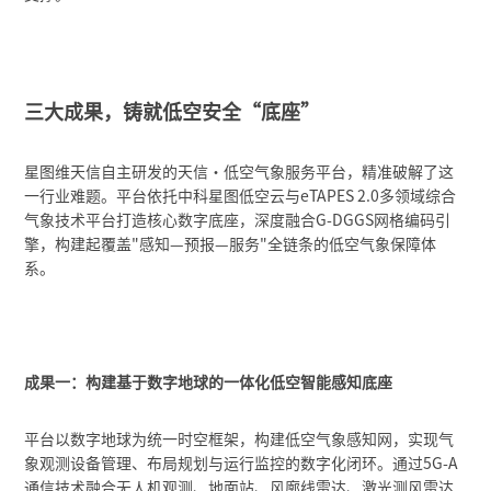
三大成果，铸就低空安全“底座”
星图维天信自主研发的天信・低空气象服务平台，精准破解了这
一行业难题。平台依托中科星图低空云与eTAPES 2.0多领域综合
气象技术平台打造核心数字底座，深度融合G-DGGS网格编码引
擎，构建起覆盖"感知—预报—服务"全链条的低空气象保障体
系。
成果一：构建基于数字地球的一体化低空智能感知底座
平台以数字地球为统一时空框架，构建低空气象感知网，实现气
象观测设备管理、布局规划与运行监控的数字化闭环。通过5G-A
通信技术融合无人机观测、地面站、风廓线雷达、激光测风雷达