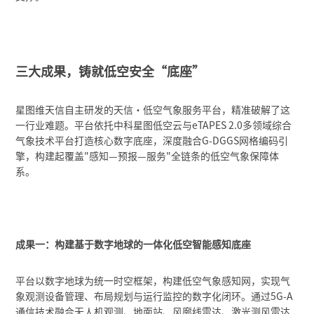
三大成果，铸就低空安全“底座”
星图维天信自主研发的天信・低空气象服务平台，精准破解了这
一行业难题。平台依托中科星图低空云与eTAPES 2.0多领域综合
气象技术平台打造核心数字底座，深度融合G-DGGS网格编码引
擎，构建起覆盖"感知—预报—服务"全链条的低空气象保障体
系。
成果一：构建基于数字地球的一体化低空智能感知底座
平台以数字地球为统一时空框架，构建低空气象感知网，实现气
象观测设备管理、布局规划与运行监控的数字化闭环。通过5G-A
通信技术融合无人机观测、地面站、风廓线雷达、激光测风雷达